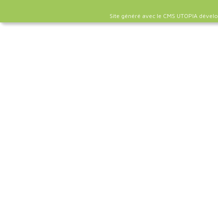
Site généré avec le CMS UTOPIA dével