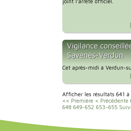
joint l’arrêté officiel.
Vigilance conseillé
Savenès-Verdun
Cet après-midi à Verdun-su
Afficher les résultats 641 
<< Première
< Précédente
648
649-652
653-655
Suiv