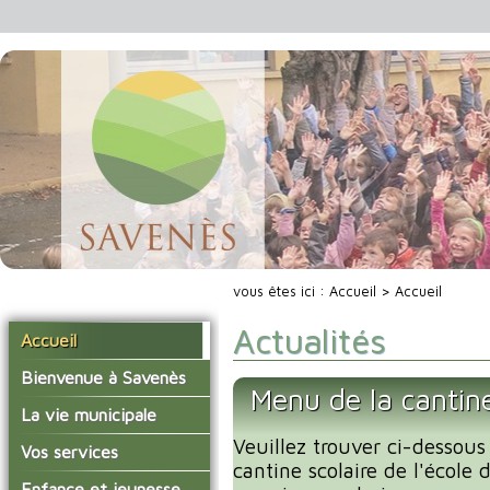
vous êtes ici :
Accueil
> Accueil
Actualités
Accueil
Bienvenue à Savenès
Menu de la cantin
Situer Savenès
La vie municipale
Savenès en chiffre
Veuillez trouver ci-dessous
Vos élus
Vos services
cantine scolaire de l'école
L'histoire du village
Les compte-rendus du
La mairie
Enfance et jeunesse