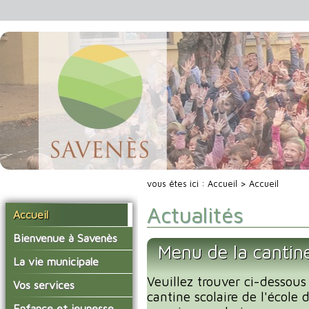
vous êtes ici :
Accueil
> Accueil
Actualités
Accueil
Bienvenue à Savenès
Menu de la cantin
Situer Savenès
La vie municipale
Savenès en chiffre
Veuillez trouver ci-dessous
Vos élus
Vos services
cantine scolaire de l'école
L'histoire du village
Les compte-rendus du
La mairie
Enfance et jeunesse