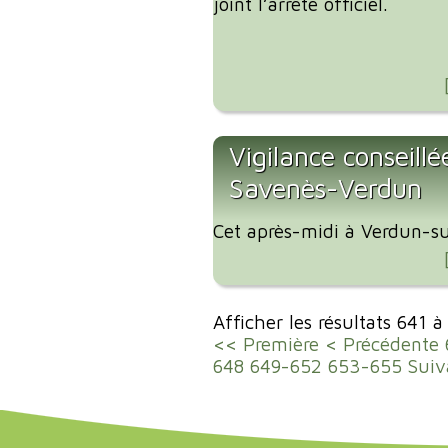
joint l’arrêté officiel.
Vigilance conseillé
Savenès-Verdun
Cet après-midi à Verdun-su
Afficher les résultats 641 
<< Première
< Précédente
648
649-652
653-655
Suiv