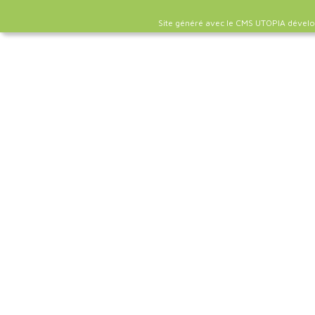
Site généré avec le CMS UTOPIA dével