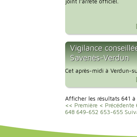
joint l’arrêté officiel.
Vigilance conseillé
Savenès-Verdun
Cet après-midi à Verdun-su
Afficher les résultats 641 
<< Première
< Précédente
648
649-652
653-655
Suiv