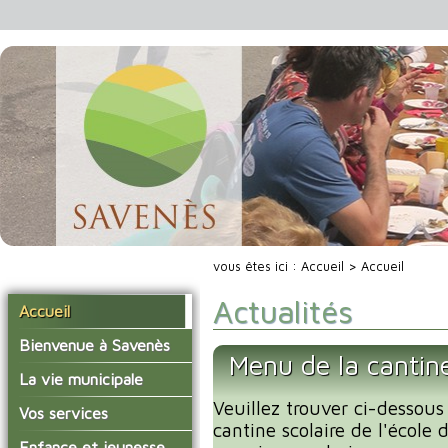
vous êtes ici :
Accueil
> Accueil
Actualités
Accueil
Bienvenue à Savenès
Menu de la cantin
Situer Savenès
La vie municipale
Savenès en chiffre
Veuillez trouver ci-dessous
Vos élus
Vos services
cantine scolaire de l'école
L'histoire du village
Les compte-rendus du
La mairie
Enfance et jeunesse