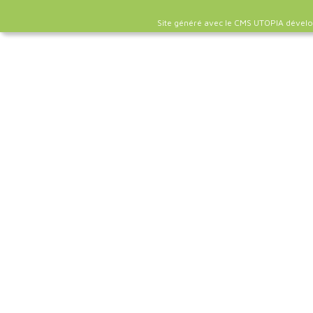
Site généré avec le CMS UTOPIA dével