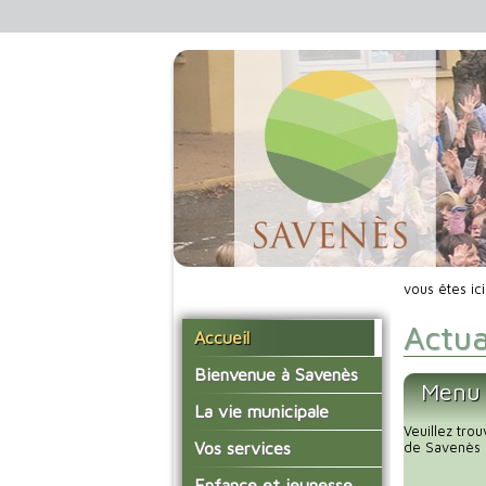
vous êtes ic
Actua
Accueil
Bienvenue à Savenès
Menu 
Situer Savenès
La vie municipale
Veuillez tro
Savenès en chiffre
Vos élus
Vos services
de Savenès 
L'histoire du village
Les compte-rendus du
La mairie
Enfance et jeunesse