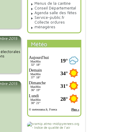
Menus de la cantine
Conseil Départemental
Agenda salle des fêtes
Service-public.fr
Collecte ordures
ménagères
embre 2015
Météo
 électorales
ons
mbre 2015