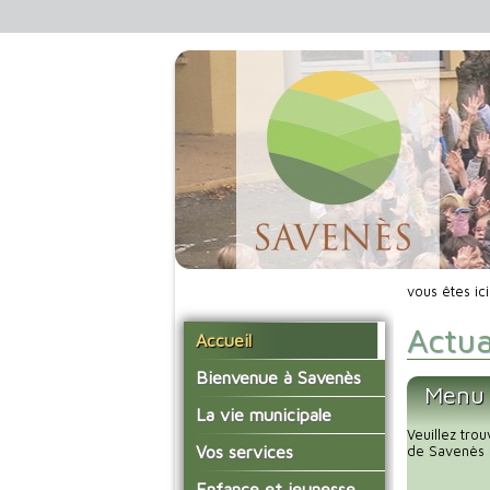
vous êtes ic
Actua
Accueil
Bienvenue à Savenès
Menu 
Situer Savenès
La vie municipale
Veuillez tro
Savenès en chiffre
Vos élus
Vos services
de Savenès 
L'histoire du village
Les compte-rendus du
La mairie
Enfance et jeunesse