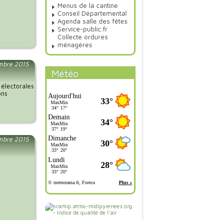
Menus de la cantine
Conseil Départemental
Agenda salle des fêtes
Service-public.fr
Collecte ordures
ménagères
embre 2015
Météo
 électorales
ons
mbre 2015