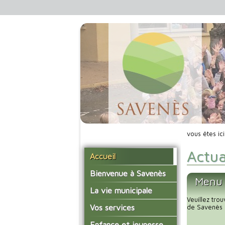
vous êtes ic
Actua
Accueil
Bienvenue à Savenès
Menu 
Situer Savenès
La vie municipale
Veuillez tro
Savenès en chiffre
Vos élus
Vos services
de Savenès 
L'histoire du village
Les compte-rendus du
La mairie
Enfance et jeunesse