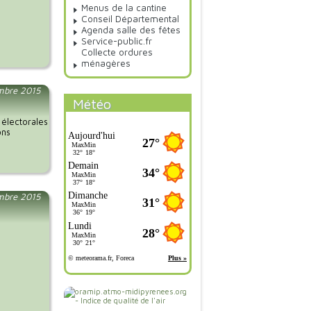
Menus de la cantine
Conseil Départemental
Agenda salle des fêtes
Service-public.fr
Collecte ordures
ménagères
embre 2015
Météo
 électorales
ons
mbre 2015