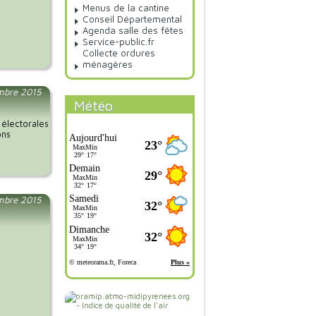
Menus de la cantine
Conseil Départemental
Agenda salle des fêtes
Service-public.fr
Collecte ordures
ménagères
embre 2015
Météo
 électorales
ons
mbre 2015