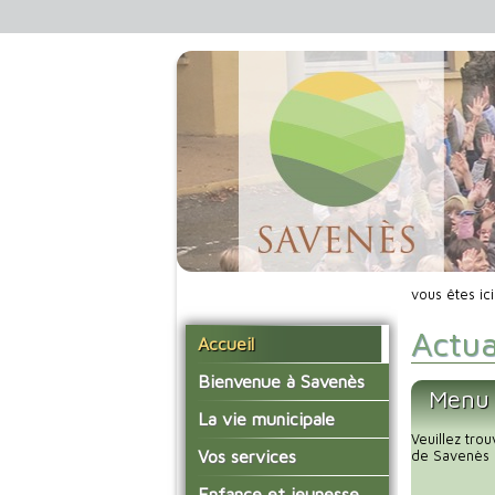
vous êtes ic
Actua
Accueil
Bienvenue à Savenès
Menu 
Situer Savenès
La vie municipale
Veuillez tro
Savenès en chiffre
Vos élus
Vos services
de Savenès 
L'histoire du village
Les compte-rendus du
La mairie
Enfance et jeunesse