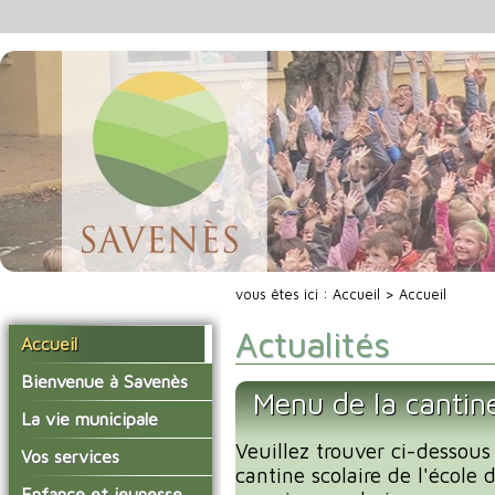
vous êtes ici :
Accueil
> Accueil
Actualités
Accueil
Bienvenue à Savenès
Menu de la cantin
Situer Savenès
La vie municipale
Savenès en chiffre
Veuillez trouver ci-dessous
Vos élus
Vos services
cantine scolaire de l'école
L'histoire du village
Les compte-rendus du
La mairie
Enfance et jeunesse