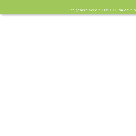
Site généré avec le CMS UTOPIA dével