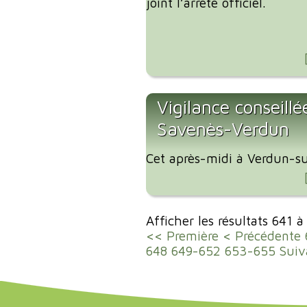
joint l’arrêté officiel.
Vigilance conseillé
Savenès-Verdun
Cet après-midi à Verdun-su
Afficher les résultats 641 
<< Première
< Précédente
648
649-652
653-655
Suiv