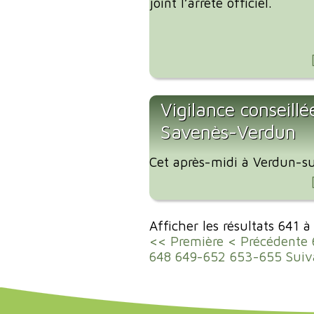
joint l’arrêté officiel.
Vigilance conseillé
Savenès-Verdun
Cet après-midi à Verdun-su
Afficher les résultats 641 
<< Première
< Précédente
648
649-652
653-655
Suiv