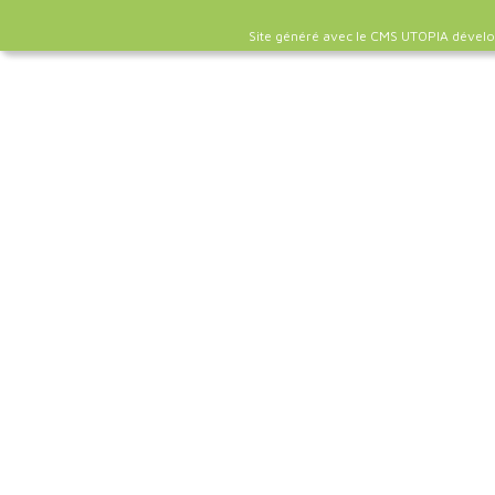
Site généré avec le CMS UTOPIA dével