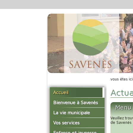
vous êtes ic
Actua
Accueil
Bienvenue à Savenès
Menu 
Situer Savenès
La vie municipale
Veuillez tro
Savenès en chiffre
Vos élus
Vos services
de Savenès 
L'histoire du village
Les compte-rendus du
La mairie
Enfance et jeunesse