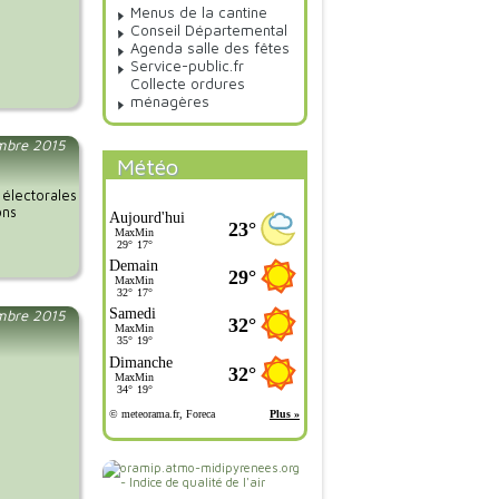
Menus de la cantine
Conseil Départemental
Agenda salle des fêtes
Service-public.fr
Collecte ordures
ménagères
embre 2015
Météo
 électorales
ons
mbre 2015