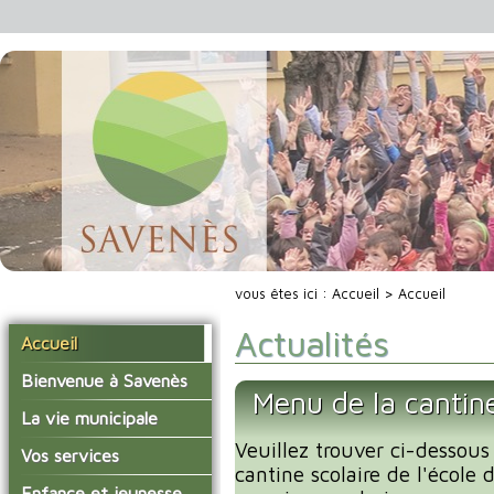
vous êtes ici :
Accueil
> Accueil
Actualités
Accueil
Bienvenue à Savenès
Menu de la cantin
Situer Savenès
La vie municipale
Savenès en chiffre
Veuillez trouver ci-dessous
Vos élus
Vos services
cantine scolaire de l'école
L'histoire du village
Les compte-rendus du
La mairie
Enfance et jeunesse