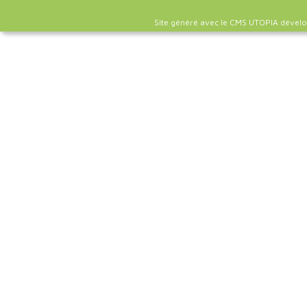
Site généré avec le CMS UTOPIA dével