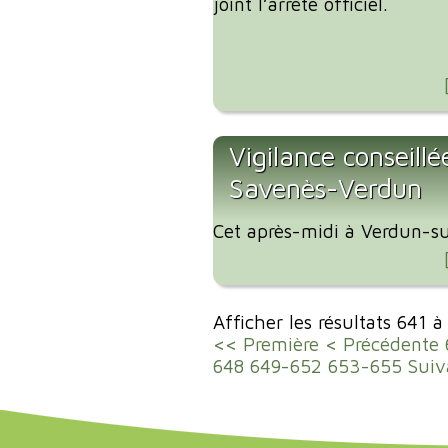
joint l’arrêté officiel.
Vigilance conseillé
Savenès-Verdun
Cet après-midi à Verdun-su
Afficher les résultats 641 
<< Première
< Précédente
648
649-652
653-655
Suiv