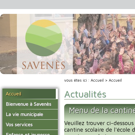
vous êtes ici :
Accueil
> Accueil
Actualités
Accueil
Bienvenue à Savenès
Menu de la cantin
Situer Savenès
La vie municipale
Savenès en chiffre
Veuillez trouver ci-dessous
Vos élus
Vos services
cantine scolaire de l'école
L'histoire du village
Les compte-rendus du
La mairie
Enfance et jeunesse