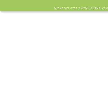
Site généré avec le CMS UTOPIA dével