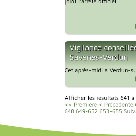
joint l’arrêté officiel.
Vigilance conseillé
Savenès-Verdun
Cet après-midi à Verdun-su
Afficher les résultats 641 
<< Première
< Précédente
648
649-652
653-655
Suiv