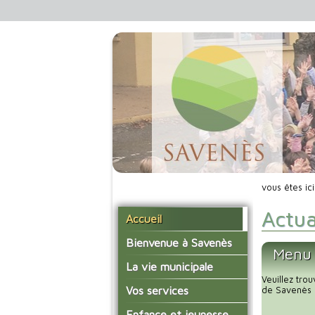
vous êtes ic
Actua
Accueil
Bienvenue à Savenès
Menu 
Situer Savenès
La vie municipale
Veuillez tro
Savenès en chiffre
Vos élus
Vos services
de Savenès 
L'histoire du village
Les compte-rendus du
La mairie
Enfance et jeunesse