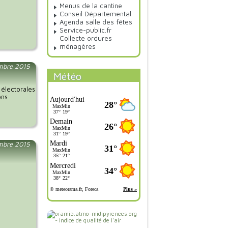
Menus de la cantine
Conseil Départemental
Agenda salle des fêtes
Service-public.fr
Collecte ordures
ménagères
embre 2015
Météo
 électorales
ons
mbre 2015