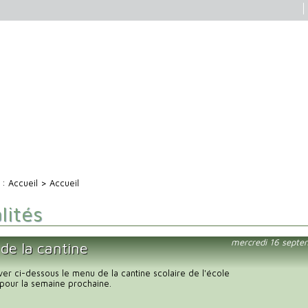
i :
Accueil
> Accueil
lités
mercredi 16 septe
de la cantine
uver ci-dessous le menu de la cantine scolaire de l'école
pour la semaine prochaine.