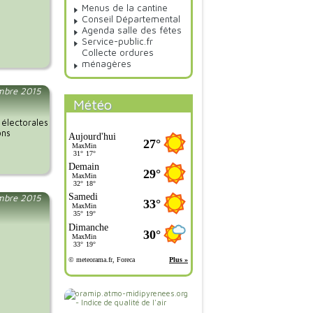
Menus de la cantine
Conseil Départemental
Agenda salle des fêtes
Service-public.fr
Collecte ordures
ménagères
embre 2015
Météo
 électorales
ons
mbre 2015