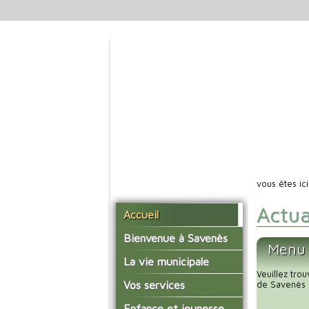
vous êtes ic
Actua
Accueil
Bienvenue à Savenès
Menu 
Situer Savenès
La vie municipale
Veuillez tro
Savenès en chiffre
Vos élus
Vos services
de Savenès 
L'histoire du village
Les compte-rendus du
La mairie
Enfance et jeunesse