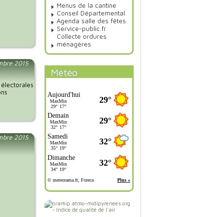
Menus de la cantine
Conseil Départemental
Agenda salle des fêtes
Service-public.fr
Collecte ordures
ménagères
embre 2015
Météo
 électorales
ons
mbre 2015