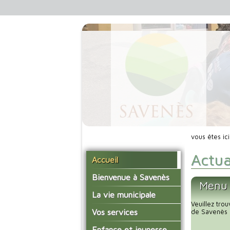
vous êtes ic
Actua
Accueil
Bienvenue à Savenès
Menu 
Situer Savenès
La vie municipale
Veuillez tro
Savenès en chiffre
Vos élus
Vos services
de Savenès 
L'histoire du village
Les compte-rendus du
La mairie
Enfance et jeunesse