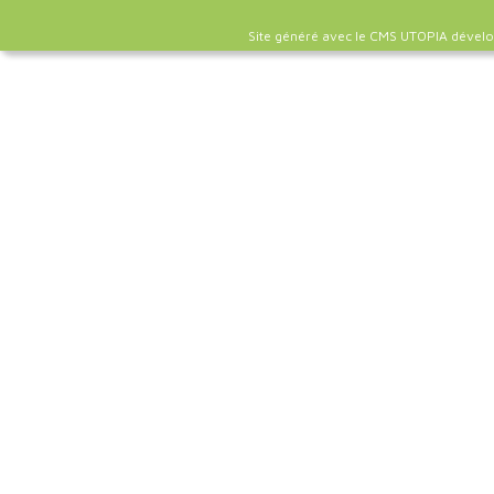
Site généré avec le CMS UTOPIA dével