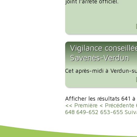
joint l’arrêté officiel.
Vigilance conseillé
Savenès-Verdun
Cet après-midi à Verdun-su
Afficher les résultats 641 
<< Première
< Précédente
648
649-652
653-655
Suiv