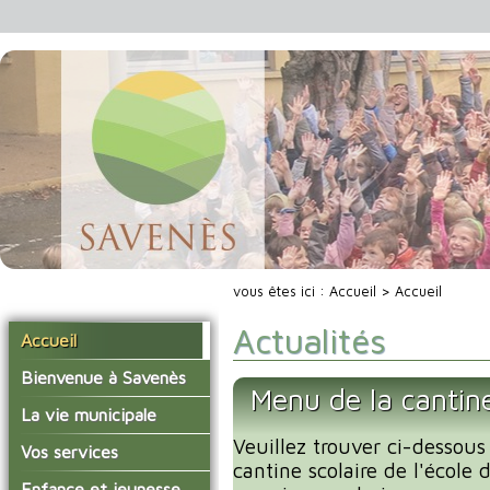
vous êtes ici :
Accueil
> Accueil
Actualités
Accueil
Bienvenue à Savenès
Menu de la cantin
Situer Savenès
La vie municipale
Savenès en chiffre
Veuillez trouver ci-dessous
Vos élus
Vos services
cantine scolaire de l'école
L'histoire du village
Les compte-rendus du
La mairie
Enfance et jeunesse