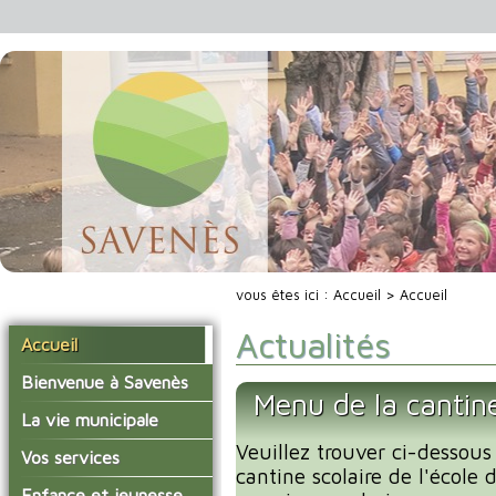
vous êtes ici :
Accueil
> Accueil
Actualités
Accueil
Bienvenue à Savenès
Menu de la cantin
Situer Savenès
La vie municipale
Savenès en chiffre
Veuillez trouver ci-dessous
Vos élus
Vos services
cantine scolaire de l'école
L'histoire du village
Les compte-rendus du
La mairie
Enfance et jeunesse