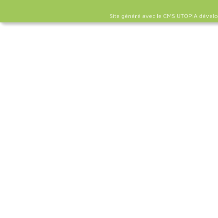
Site généré avec le CMS UTOPIA dével