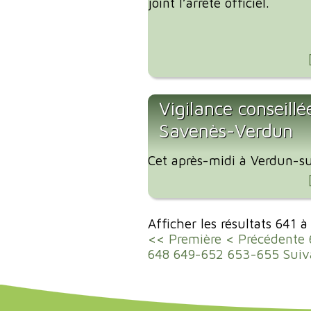
joint l’arrêté officiel.
Vigilance conseillé
Savenès-Verdun
Cet après-midi à Verdun-su
Afficher les résultats 641 
<< Première
< Précédente
648
649-652
653-655
Suiv