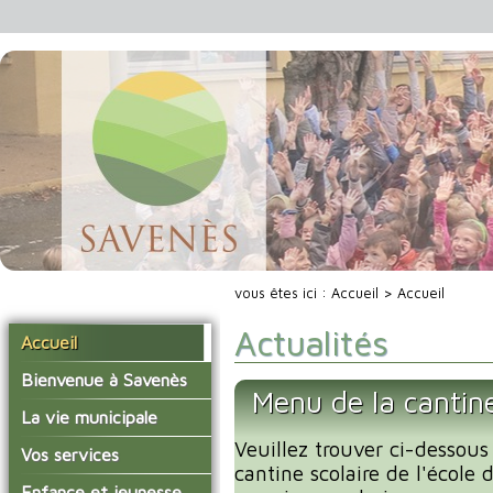
vous êtes ici :
Accueil
> Accueil
Actualités
Accueil
Bienvenue à Savenès
Menu de la cantin
Situer Savenès
La vie municipale
Savenès en chiffre
Veuillez trouver ci-dessous
Vos élus
Vos services
cantine scolaire de l'école
L'histoire du village
Les compte-rendus du
La mairie
Enfance et jeunesse