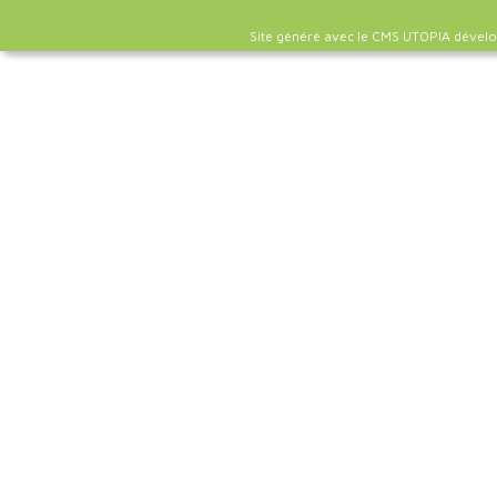
Site généré avec le CMS UTOPIA dével