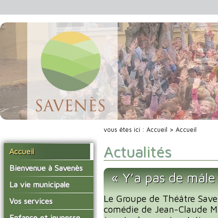
vous êtes ici :
Accueil
> Accueil
Actualités
Accueil
Bienvenue à Savenès
« Y’a pas de mâle 
Situer Savenès
La vie municipale
Savenès en chiffre
Le Groupe de Théâtre Save
Vos élus
Vos services
comédie de Jean-Claude Ma
L'histoire du village
Les compte-rendus du
La mairie
Enfance et jeunesse