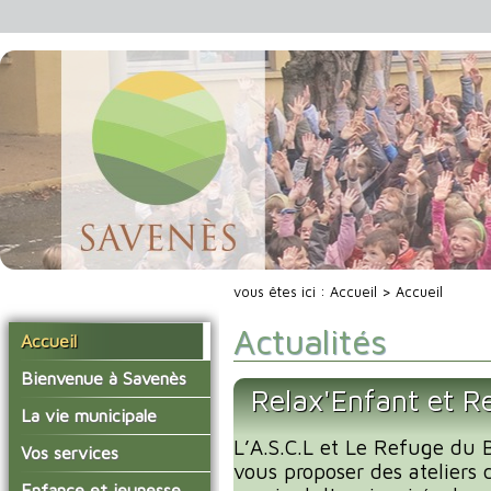
vous êtes ici :
Accueil
> Accueil
Actualités
Accueil
Bienvenue à Savenès
Relax'Enfant et R
Situer Savenès
La vie municipale
Savenès en chiffre
L’A.S.C.L et Le Refuge du B
Vos élus
Vos services
vous proposer des ateliers 
L'histoire du village
Les compte-rendus du
La mairie
Enfance et jeunesse