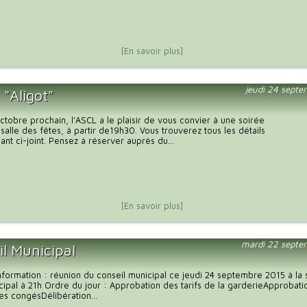
[En savoir plus]
jeudi 24 sept
 "Aligot"
tobre prochain, l'ASCL a le plaisir de vous convier à une soirée
a salle des fêtes, à partir de19h30. Vous trouverez tous les détails
ant ci-joint. Pensez à réserver auprès du...
[En savoir plus]
mardi 22 septe
il Municipal
nformation : réunion du conseil municipal ce jeudi 24 septembre 2015 à la 
cipal à 21h Ordre du jour : Approbation des tarifs de la garderieApprobati
s congésDélibération...