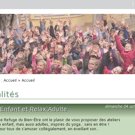
i :
Accueil
> Accueil
lités
dimanche 04 oct
'Enfant et Relax'Adulte
 Le Refuge du Bien-Être ont le plaisir de vous proposer des ateliers
n enfant, mais aussi adultes, inspirés du yoga… sans en être !
our tous de s’amuser collégialement, en éveillant son...