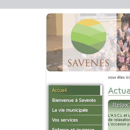
vous êtes ic
Actua
Accueil
Bienvenue à Savenès
Relax
Situer Savenès
La vie municipale
L’A.S.C.L et
Savenès en chiffre
Vos élus
Vos services
de relaxatio
L’occasion p
L'histoire du village
Les compte-rendus du
La mairie
Enfance et jeunesse