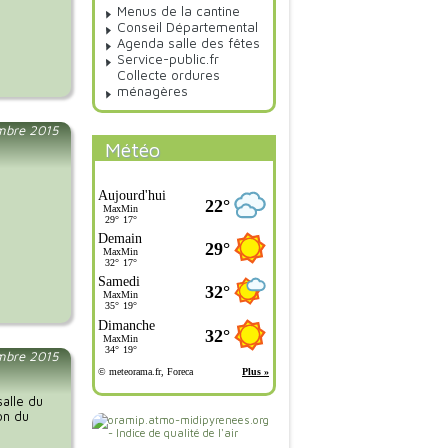
Menus de la cantine
Conseil Départemental
Agenda salle des fêtes
Service-public.fr
Collecte ordures
ménagères
embre 2015
Météo
mbre 2015
salle du
on du