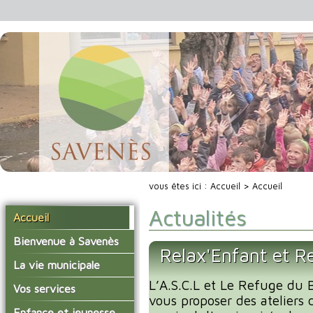
vous êtes ici :
Accueil
> Accueil
Actualités
Accueil
Bienvenue à Savenès
Relax'Enfant et R
Situer Savenès
La vie municipale
Savenès en chiffre
L’A.S.C.L et Le Refuge du B
Vos élus
Vos services
vous proposer des ateliers 
L'histoire du village
Les compte-rendus du
La mairie
Enfance et jeunesse