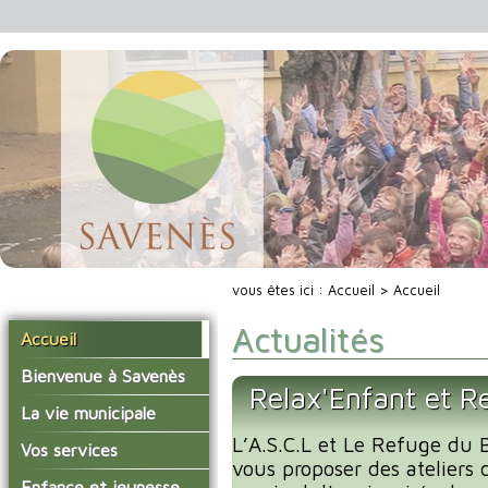
vous êtes ici :
Accueil
> Accueil
Actualités
Accueil
Bienvenue à Savenès
Relax'Enfant et R
Situer Savenès
La vie municipale
Savenès en chiffre
L’A.S.C.L et Le Refuge du B
Vos élus
Vos services
vous proposer des ateliers 
L'histoire du village
Les compte-rendus du
La mairie
Enfance et jeunesse