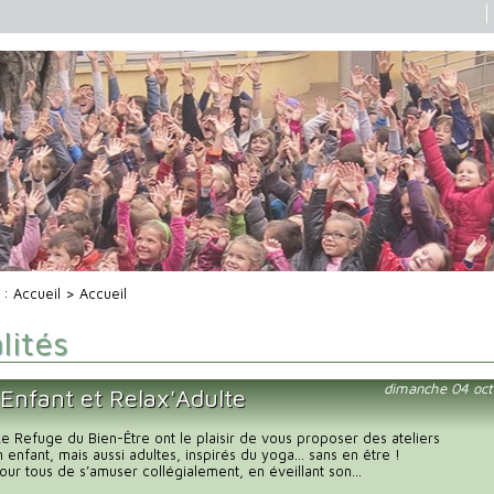
i :
Accueil
> Accueil
lités
dimanche 04 oct
'Enfant et Relax'Adulte
 Le Refuge du Bien-Être ont le plaisir de vous proposer des ateliers
n enfant, mais aussi adultes, inspirés du yoga… sans en être !
our tous de s’amuser collégialement, en éveillant son...