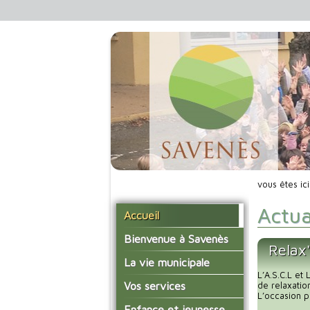
vous êtes ic
Actua
Accueil
Bienvenue à Savenès
Relax
Situer Savenès
La vie municipale
L’A.S.C.L et
Savenès en chiffre
Vos élus
Vos services
de relaxatio
L’occasion p
L'histoire du village
Les compte-rendus du
La mairie
Enfance et jeunesse