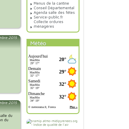
Menus de la cantine
Conseil Départemental
Agenda salle des fêtes
Service-public.fr
Collecte ordures
ménagères
embre 2015
Météo
mbre 2015
salle du
on du