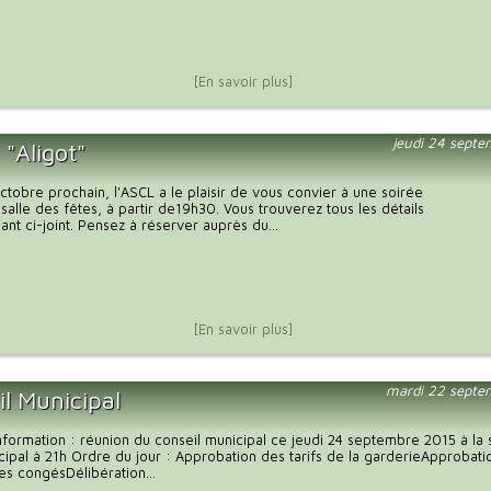
[En savoir plus]
jeudi 24 sept
 "Aligot"
tobre prochain, l'ASCL a le plaisir de vous convier à une soirée
a salle des fêtes, à partir de19h30. Vous trouverez tous les détails
ant ci-joint. Pensez à réserver auprès du...
[En savoir plus]
mardi 22 septe
il Municipal
nformation : réunion du conseil municipal ce jeudi 24 septembre 2015 à la 
cipal à 21h Ordre du jour : Approbation des tarifs de la garderieApprobati
s congésDélibération...