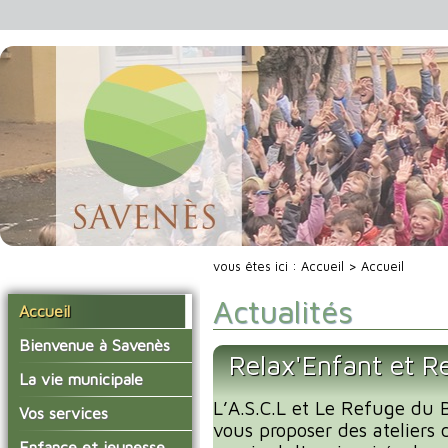
vous êtes ici :
Accueil
> Accueil
Actualités
Accueil
Bienvenue à Savenès
Relax'Enfant et R
Situer Savenès
La vie municipale
Savenès en chiffre
L’A.S.C.L et Le Refuge du B
Vos élus
Vos services
vous proposer des ateliers 
L'histoire du village
Les compte-rendus du
La mairie
Enfance et jeunesse