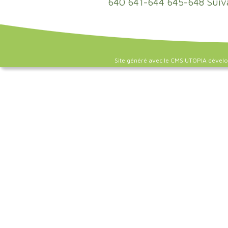
640
641-644
645-648
Suiv
Site généré avec le CMS UTOPIA dével