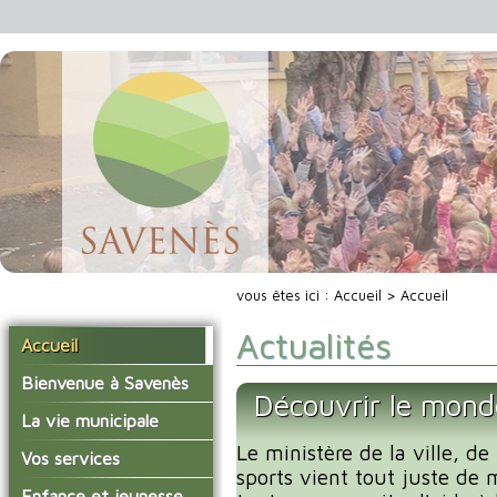
vous êtes ici :
Accueil
> Accueil
Actualités
Accueil
Bienvenue à Savenès
Découvrir le mond
Situer Savenès
La vie municipale
Savenès en chiffre
Le ministère de la ville, de
Vos élus
Vos services
sports vient tout juste de 
L'histoire du village
Les compte-rendus du
La mairie
Enfance et jeunesse