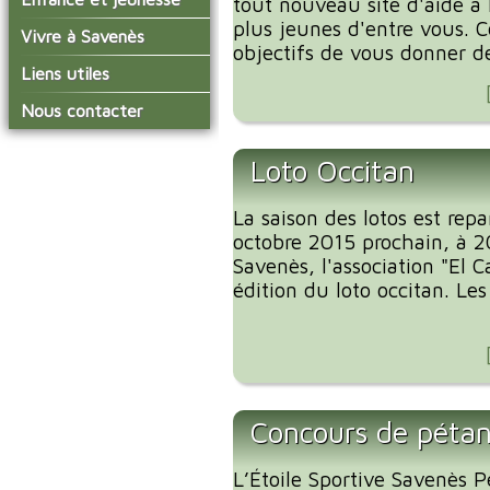
tout nouveau site d'aide à 
conseil municipal
Actualités de Savenès
plus jeunes d'entre vous. C
Le service technique
sur ladepeche.fr
L'école primaire
Vivre à Savenès
Les commissions
objectifs de vous donner des
Les services de l'école
La garderie et la cantine
Les diverses
Agenda Salle des Fetes
Liens utiles
délégations/syndicats
Les installations
Le temps périscolaire
Les associations
municipales
Communauté de
Nous contacter
L'urbanisme
Communes Grand Sud
La petite enfance
La collecte des ordures
Tarn et Garonne
Les publicités et les
ménagères
Les transports
enquêtes publiques
Loto Occitan
Les bulletins municipaux
La saison des lotos est rep
La communauté de
communes
octobre 2015 prochain, à 20
Savenès, l'association "El
édition du loto occitan. Les
Concours de péta
L’Étoile Sportive Savenès P