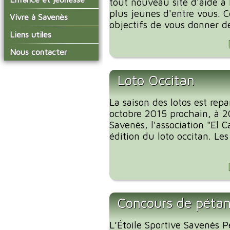
tout nouveau site d'aide à 
conseil municipal
Actualités de Savenès
plus jeunes d'entre vous. C
Le service technique
sur ladepeche.fr
L'école primaire
Vivre à Savenès
Les commissions
objectifs de vous donner des
Les services de l'école
La garderie et la cantine
Les diverses
Agenda Salle des Fetes
Liens utiles
délégations/syndicats
Les installations
Le temps périscolaire
Les associations
municipales
Communauté de
Nous contacter
L'urbanisme
Communes Grand Sud
La petite enfance
La collecte des ordures
Tarn et Garonne
Les publicités et les
ménagères
Les transports
enquêtes publiques
Loto Occitan
Les bulletins municipaux
La saison des lotos est rep
La communauté de
communes
octobre 2015 prochain, à 20
Savenès, l'association "El
édition du loto occitan. Les
Concours de péta
L’Étoile Sportive Savenès P