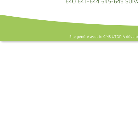
640
641-644
645-648
Suiv
Site généré avec le CMS UTOPIA dével