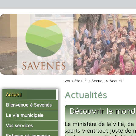
vous êtes ici :
Accueil
> Accueil
Actualités
Accueil
Bienvenue à Savenès
Découvrir le mond
Situer Savenès
La vie municipale
Savenès en chiffre
Le ministère de la ville, de
Vos élus
Vos services
sports vient tout juste de 
L'histoire du village
Les compte-rendus du
La mairie
Enfance et jeunesse