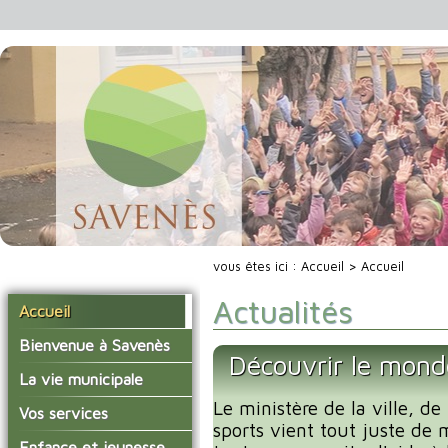
vous êtes ici :
Accueil
> Accueil
Actualités
Accueil
Bienvenue à Savenès
Découvrir le mond
Situer Savenès
La vie municipale
Savenès en chiffre
Le ministère de la ville, de
Vos élus
Vos services
sports vient tout juste de 
L'histoire du village
Les compte-rendus du
La mairie
Enfance et jeunesse