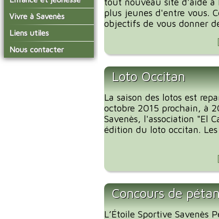
tout nouveau site d'aide à 
conseil municipal
Actualités de Savenès
plus jeunes d'entre vous. C
Le service technique
sur ladepeche.fr
L'école primaire
Vivre à Savenès
Les commissions
objectifs de vous donner des
Les services de l'école
La garderie et la cantine
Les diverses
Agenda Salle des Fetes
Liens utiles
délégations/syndicats
Les installations
Le temps périscolaire
Les associations
municipales
Communauté de
Nous contacter
L'urbanisme
Communes Grand Sud
La petite enfance
La collecte des ordures
Tarn et Garonne
Les publicités et les
ménagères
Les transports
enquêtes publiques
Loto Occitan
Les bulletins municipaux
La saison des lotos est rep
La communauté de
communes
octobre 2015 prochain, à 20
Savenès, l'association "El
édition du loto occitan. Les
Concours de péta
L’Étoile Sportive Savenès P