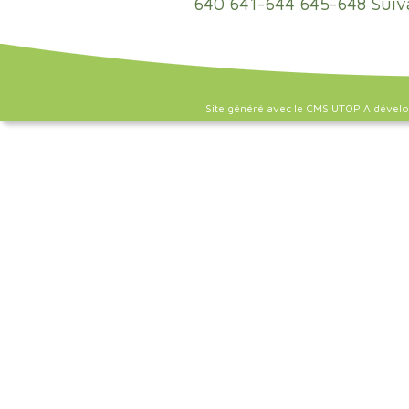
640
641-644
645-648
Suiv
Site généré avec le CMS UTOPIA dével