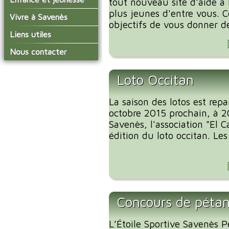
tout nouveau site d'aide à 
conseil municipal
Actualités de Savenès
plus jeunes d'entre vous. C
Le service technique
sur ladepeche.fr
L'école primaire
Vivre à Savenès
Les commissions
objectifs de vous donner des
Les services de l'école
La garderie et la cantine
Les diverses
Agenda Salle des Fetes
Liens utiles
délégations/syndicats
Les installations
Le temps périscolaire
Les associations
municipales
Communauté de
Nous contacter
L'urbanisme
Communes Grand Sud
La petite enfance
La collecte des ordures
Tarn et Garonne
Les publicités et les
ménagères
Les transports
enquêtes publiques
Loto Occitan
Les bulletins municipaux
La saison des lotos est rep
La communauté de
communes
octobre 2015 prochain, à 20
Savenès, l'association "El
édition du loto occitan. Les
Concours de péta
L’Étoile Sportive Savenès P