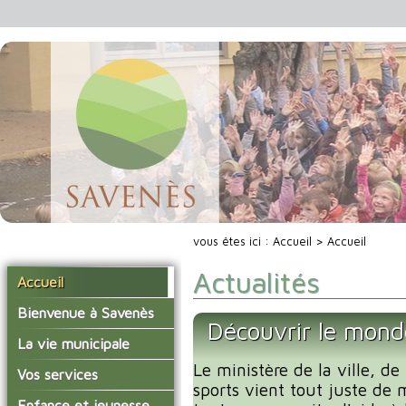
vous êtes ici :
Accueil
> Accueil
Actualités
Accueil
Bienvenue à Savenès
Découvrir le mond
Situer Savenès
La vie municipale
Savenès en chiffre
Le ministère de la ville, de
Vos élus
Vos services
sports vient tout juste de 
L'histoire du village
Les compte-rendus du
La mairie
Enfance et jeunesse