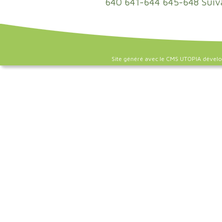
640
641-644
645-648
Suiv
Site généré avec le CMS UTOPIA dével