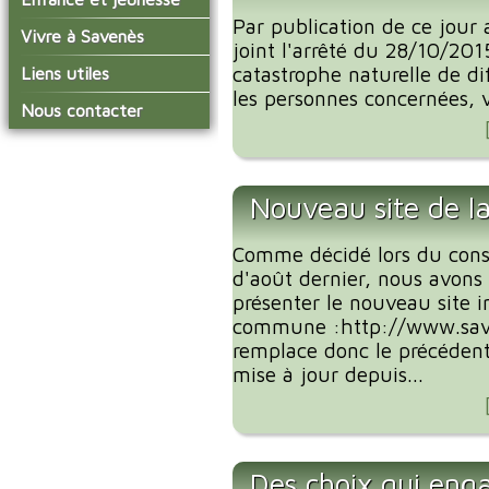
conseil municipal
Actualités de Savenès
Par publication de ce jour a
Le service technique
sur ladepeche.fr
L'école primaire
Vivre à Savenès
Les commissions
joint l'arrêté du 28/10/201
Les services de l'école
La garderie et la cantine
Les diverses
Agenda Salle des Fetes
catastrophe naturelle de 
Liens utiles
délégations/syndicats
Les installations
Le temps périscolaire
les personnes concernées, v
Les associations
municipales
Communauté de
Nous contacter
L'urbanisme
Communes Grand Sud
La petite enfance
La collecte des ordures
Tarn et Garonne
Les publicités et les
ménagères
Les transports
enquêtes publiques
Les bulletins municipaux
Nouveau site de 
La communauté de
communes
Comme décidé lors du cons
d'août dernier, nous avons 
présenter le nouveau site i
commune :http://www.save
remplace donc le précédent 
mise à jour depuis...
Des choix qui eng