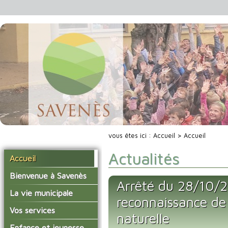
vous êtes ici :
Accueil
> Accueil
Actualités
Accueil
Bienvenue à Savenès
Arrêté du 28/10/2
Situer Savenès
La vie municipale
reconnaissance de 
Savenès en chiffre
Vos élus
Vos services
naturelle
L'histoire du village
Les compte-rendus du
La mairie
Enfance et jeunesse