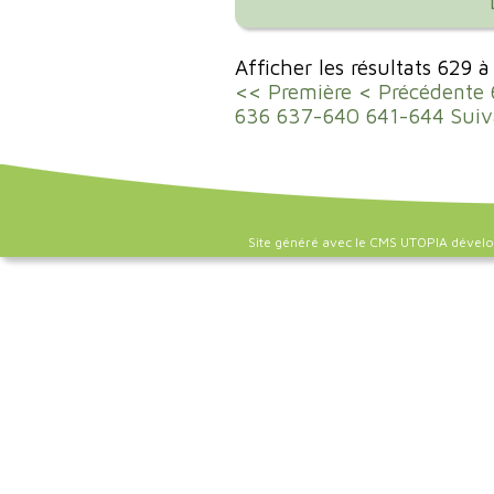
Afficher les résultats 629 
<< Première
< Précédente
636
637-640
641-644
Suiv
Site généré avec le CMS UTOPIA dével