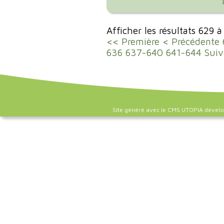
Afficher les résultats 629 
<< Première
< Précédente
636
637-640
641-644
Suiv
Site généré avec le CMS UTOPIA dével