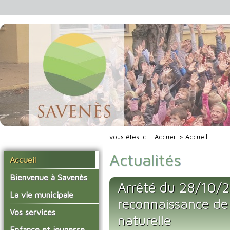
vous êtes ici :
Accueil
> Accueil
Actualités
Accueil
Bienvenue à Savenès
Arrêté du 28/10/2
Situer Savenès
La vie municipale
reconnaissance de 
Savenès en chiffre
Vos élus
Vos services
naturelle
L'histoire du village
Les compte-rendus du
La mairie
Enfance et jeunesse