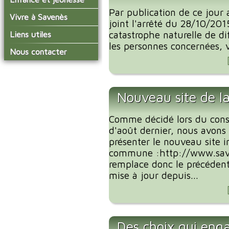
conseil municipal
Actualités de Savenès
Par publication de ce jour a
Le service technique
sur ladepeche.fr
L'école primaire
Vivre à Savenès
Les commissions
joint l'arrêté du 28/10/201
Les services de l'école
La garderie et la cantine
Les diverses
Agenda Salle des Fetes
catastrophe naturelle de 
Liens utiles
délégations/syndicats
Les installations
Le temps périscolaire
les personnes concernées, v
Les associations
municipales
Communauté de
Nous contacter
L'urbanisme
Communes Grand Sud
La petite enfance
La collecte des ordures
Tarn et Garonne
Les publicités et les
ménagères
Les transports
enquêtes publiques
Les bulletins municipaux
Nouveau site de 
La communauté de
communes
Comme décidé lors du cons
d'août dernier, nous avons 
présenter le nouveau site i
commune :http://www.save
remplace donc le précédent 
mise à jour depuis...
Des choix qui eng