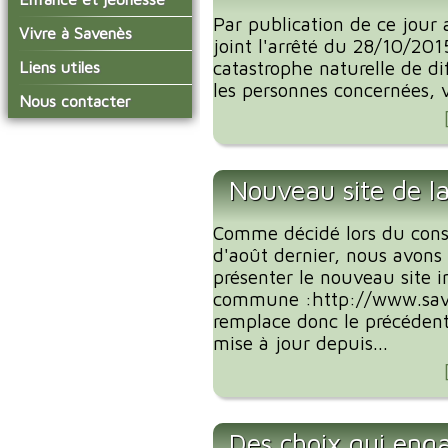
conseil municipal
Actualités de Savenès
Par publication de ce jour a
Le service technique
sur ladepeche.fr
L'école primaire
Vivre à Savenès
Les commissions
joint l'arrêté du 28/10/201
Les services de l'école
La garderie et la cantine
Les diverses
Agenda Salle des Fetes
catastrophe naturelle de 
Liens utiles
délégations/syndicats
Les installations
Le temps périscolaire
les personnes concernées, v
Les associations
municipales
Communauté de
Nous contacter
L'urbanisme
Communes Grand Sud
La petite enfance
La collecte des ordures
Tarn et Garonne
Les publicités et les
ménagères
Les transports
enquêtes publiques
Les bulletins municipaux
Nouveau site de 
La communauté de
communes
Comme décidé lors du cons
d'août dernier, nous avons 
présenter le nouveau site i
commune :http://www.save
remplace donc le précédent 
mise à jour depuis...
Des choix qui eng