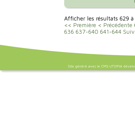
Afficher les résultats 629 
<< Première
< Précédente
636
637-640
641-644
Suiv
Site généré avec le CMS UTOPIA dével