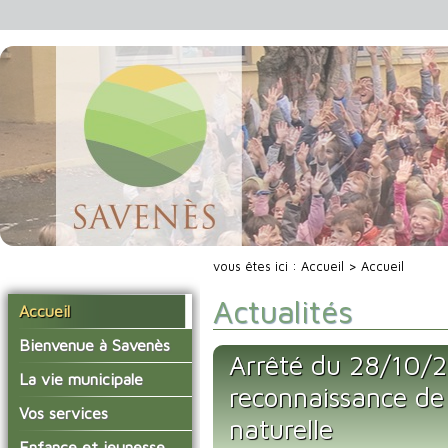
vous êtes ici :
Accueil
> Accueil
Actualités
Accueil
Bienvenue à Savenès
Arrêté du 28/10/2
Situer Savenès
La vie municipale
reconnaissance de 
Savenès en chiffre
Vos élus
Vos services
naturelle
L'histoire du village
Les compte-rendus du
La mairie
Enfance et jeunesse