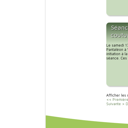
Séance
coutu
Le samedi 17
Pantaléon à
initiation à 
séance. Ces 
Afficher les
<< Premièr
Suivante >
D