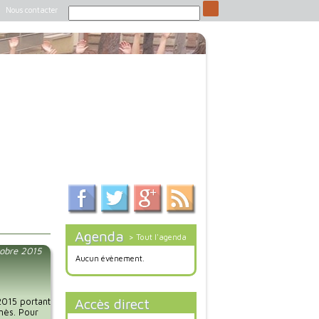
Nous contacter
Agenda
> Tout l'agenda
tobre 2015
Aucun évènement.
Accès direct
/2015 portant
nès. Pour