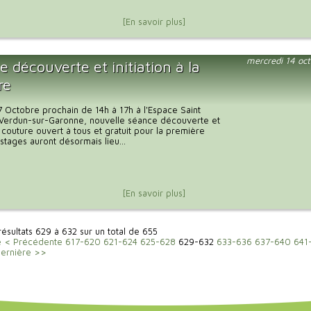
[En savoir plus]
mercredi 14 oc
 découverte et initiation à la
re
 Octobre prochain de 14h à 17h à l'Espace Saint
 Verdun-sur-Garonne, nouvelle séance découverte et
la couture ouvert à tous et gratuit pour la première
stages auront désormais lieu...
[En savoir plus]
 résultats 629 à 632 sur un total de 655
e
< Précédente
617-620
621-624
625-628
629-632
633-636
637-640
641
ernière >>