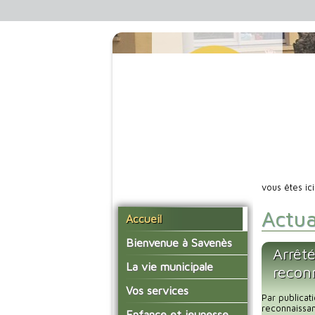
vous êtes ic
Actua
Accueil
Bienvenue à Savenès
Arrêt
Situer Savenès
La vie municipale
reconn
Savenès en chiffre
Vos élus
Vos services
Par publicati
L'histoire du village
Les compte-rendus du
reconnaissan
La mairie
Enfance et jeunesse