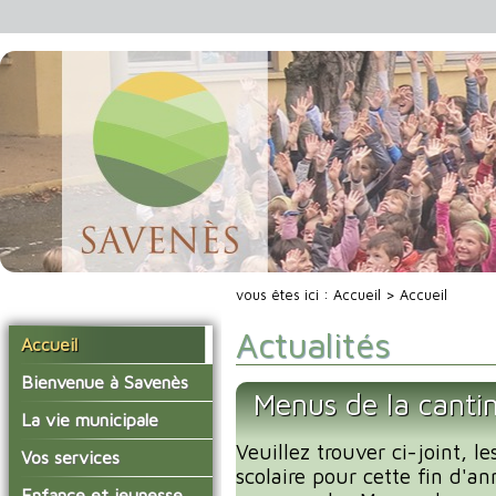
vous êtes ici :
Accueil
> Accueil
Actualités
Accueil
Bienvenue à Savenès
Menus de la cantin
Situer Savenès
La vie municipale
Savenès en chiffre
Veuillez trouver ci-joint, l
Vos élus
Vos services
scolaire pour cette fin d'an
L'histoire du village
Les compte-rendus du
La mairie
Enfance et jeunesse