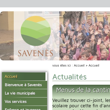
vous êtes ici :
Accueil
> Accueil
Actualités
Accueil
Bienvenue à Savenès
Menus de la cantin
Situer Savenès
La vie municipale
Savenès en chiffre
Veuillez trouver ci-joint, l
Vos élus
Vos services
scolaire pour cette fin d'an
L'histoire du village
Les compte-rendus du
La mairie
Enfance et jeunesse