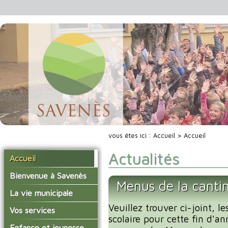
vous êtes ici :
Accueil
> Accueil
Actualités
Accueil
Bienvenue à Savenès
Menus de la cantin
Situer Savenès
La vie municipale
Savenès en chiffre
Veuillez trouver ci-joint, l
Vos élus
Vos services
scolaire pour cette fin d'an
L'histoire du village
Les compte-rendus du
La mairie
Enfance et jeunesse