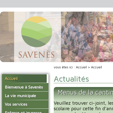
vous êtes ici :
Accueil
> Accueil
Actualités
Accueil
Bienvenue à Savenès
Menus de la cantin
Situer Savenès
La vie municipale
Savenès en chiffre
Veuillez trouver ci-joint, l
Vos élus
Vos services
scolaire pour cette fin d'an
L'histoire du village
Les compte-rendus du
La mairie
Enfance et jeunesse