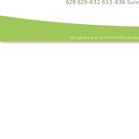
628
629-632
633-636
Suiv
Site généré avec le CMS UTOPIA dével