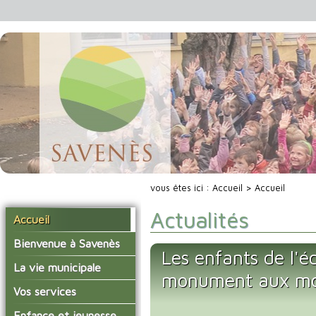
vous êtes ici :
Accueil
> Accueil
Actualités
Accueil
Bienvenue à Savenès
Les enfants de l'é
Situer Savenès
La vie municipale
monument aux mo
Savenès en chiffre
Vos élus
Vos services
L'histoire du village
Les compte-rendus du
La mairie
Enfance et jeunesse