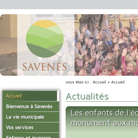
vous êtes ici :
Accueil
> Accueil
Actualités
Accueil
Bienvenue à Savenès
Les enfants de l'é
Situer Savenès
La vie municipale
monument aux mo
Savenès en chiffre
Vos élus
Vos services
L'histoire du village
Les compte-rendus du
La mairie
Enfance et jeunesse