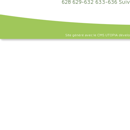
628
629-632
633-636
Suiv
Site généré avec le CMS UTOPIA dével