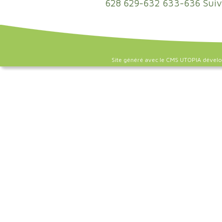
628
629-632
633-636
Suiv
Site généré avec le CMS UTOPIA dével