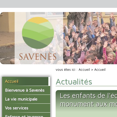
vous êtes ici :
Accueil
> Accueil
Actualités
Accueil
Bienvenue à Savenès
Les enfants de l'é
Situer Savenès
La vie municipale
monument aux mo
Savenès en chiffre
Vos élus
Vos services
L'histoire du village
Les compte-rendus du
La mairie
Enfance et jeunesse