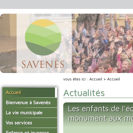
vous êtes ici :
Accueil
> Accueil
Actualités
Accueil
Bienvenue à Savenès
Les enfants de l'é
Situer Savenès
La vie municipale
monument aux mo
Savenès en chiffre
Vos élus
Vos services
L'histoire du village
Les compte-rendus du
La mairie
Enfance et jeunesse