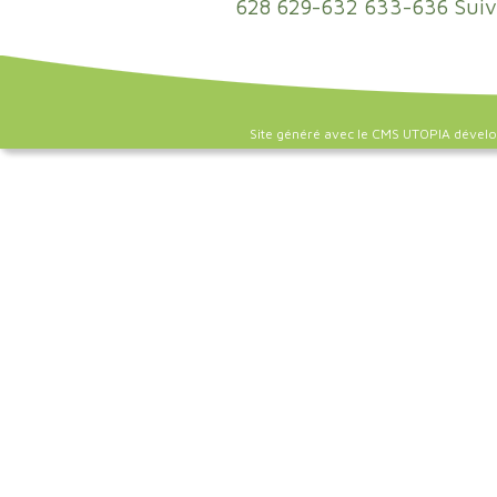
628
629-632
633-636
Suiv
Site généré avec le CMS UTOPIA dével