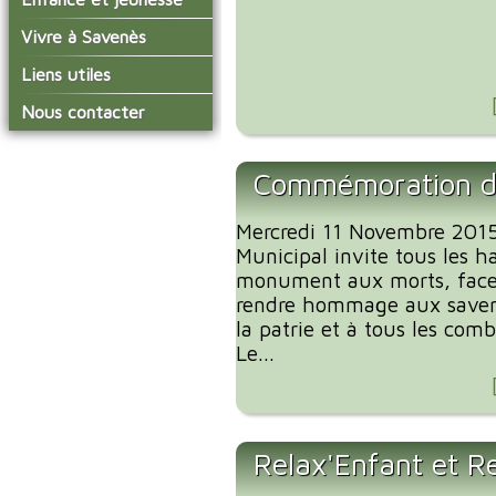
conseil municipal
Actualités de Savenès
Le service technique
sur ladepeche.fr
L'école primaire
Vivre à Savenès
Les commissions
Les services de l'école
La garderie et la cantine
Les diverses
Agenda Salle des Fetes
Liens utiles
délégations/syndicats
Les installations
Le temps périscolaire
Les associations
municipales
Communauté de
Nous contacter
L'urbanisme
Communes Grand Sud
La petite enfance
La collecte des ordures
Tarn et Garonne
Les publicités et les
ménagères
Les transports
enquêtes publiques
Commémoration d
Les bulletins municipaux
La communauté de
Mercredi 11 Novembre 2015,
communes
Municipal invite tous les h
monument aux morts, face 
rendre hommage aux saven
la patrie et à tous les com
Le...
Relax'Enfant et R