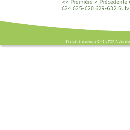
<< Première
< Précédente
624
625-628
629-632
Suiv
Site généré avec le CMS UTOPIA dével