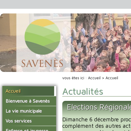
vous êtes ici :
Accueil
> Accueil
Actualités
Accueil
Bienvenue à Savenès
Elections Régiona
Situer Savenès
La vie municipale
Savenès en chiffre
Dimanche 6 décembre proc
Vos élus
Vos services
complément des autres acti
L'histoire du village
Les compte-rendus du
La mairie
Enfance et jeunesse