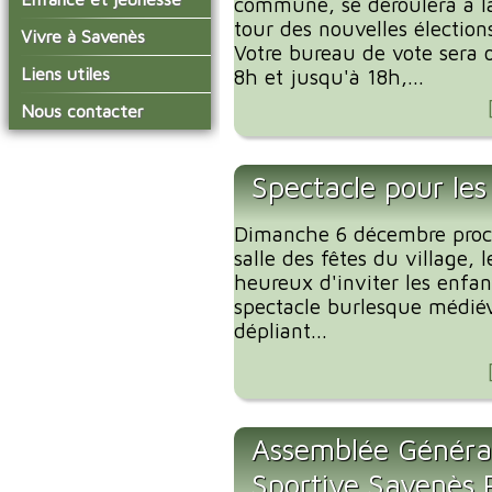
commune, se déroulera à la
conseil municipal
Actualités de Savenès
tour des nouvelles élection
Le service technique
sur ladepeche.fr
L'école primaire
Vivre à Savenès
Les commissions
Votre bureau de vote sera o
Les services de l'école
La garderie et la cantine
Les diverses
Agenda Salle des Fetes
Liens utiles
8h et jusqu'à 18h,...
délégations/syndicats
Les installations
Le temps périscolaire
Les associations
municipales
Communauté de
Nous contacter
L'urbanisme
Communes Grand Sud
La petite enfance
La collecte des ordures
Tarn et Garonne
Les publicités et les
ménagères
Les transports
enquêtes publiques
Spectacle pour les
Les bulletins municipaux
La communauté de
Dimanche 6 décembre proch
communes
salle des fêtes du village, 
heureux d'inviter les enf
spectacle burlesque médiéva
dépliant...
Assemblée Générale
Sportive Savenès