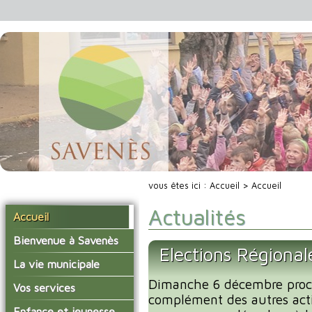
vous êtes ici :
Accueil
> Accueil
Actualités
Accueil
Bienvenue à Savenès
Elections Régiona
Situer Savenès
La vie municipale
Savenès en chiffre
Dimanche 6 décembre proc
Vos élus
Vos services
complément des autres acti
L'histoire du village
Les compte-rendus du
La mairie
Enfance et jeunesse