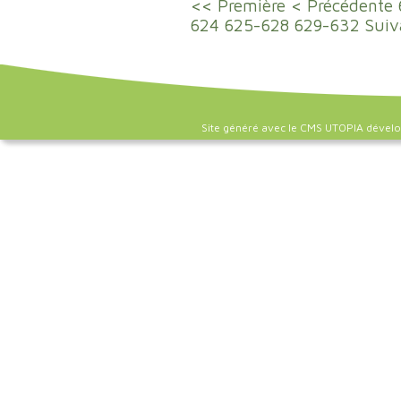
<< Première
< Précédente
624
625-628
629-632
Suiv
Site généré avec le CMS UTOPIA dével