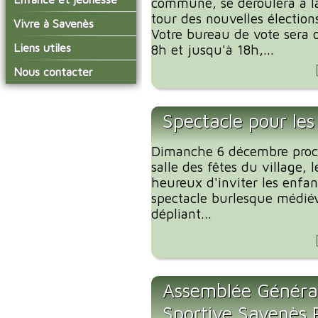
commune, se déroulera à la
conseil municipal
Actualités de Savenès
tour des nouvelles élection
Le service technique
sur ladepeche.fr
L'école primaire
Vivre à Savenès
Les commissions
Votre bureau de vote sera o
Les services de l'école
La garderie et la cantine
Les diverses
Agenda Salle des Fetes
Liens utiles
8h et jusqu'à 18h,...
délégations/syndicats
Les installations
Le temps périscolaire
Les associations
municipales
Communauté de
Nous contacter
L'urbanisme
Communes Grand Sud
La petite enfance
La collecte des ordures
Tarn et Garonne
Les publicités et les
ménagères
Les transports
enquêtes publiques
Spectacle pour les
Les bulletins municipaux
La communauté de
Dimanche 6 décembre proch
communes
salle des fêtes du village, 
heureux d'inviter les enf
spectacle burlesque médiéva
dépliant...
Assemblée Générale
Sportive Savenès