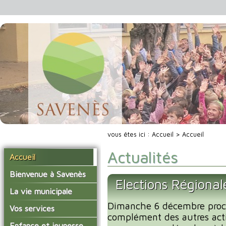
vous êtes ici :
Accueil
> Accueil
Actualités
Accueil
Bienvenue à Savenès
Elections Régiona
Situer Savenès
La vie municipale
Savenès en chiffre
Dimanche 6 décembre proc
Vos élus
Vos services
complément des autres acti
L'histoire du village
Les compte-rendus du
La mairie
Enfance et jeunesse