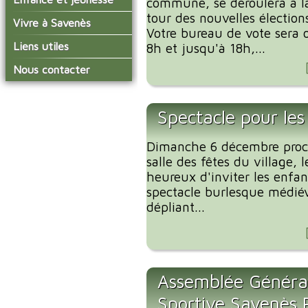
commune, se déroulera à la
conseil municipal
Actualités de Savenès
tour des nouvelles élection
Le service technique
sur ladepeche.fr
L'école primaire
Vivre à Savenès
Les commissions
Votre bureau de vote sera o
Les services de l'école
La garderie et la cantine
Les diverses
Agenda Salle des Fetes
Liens utiles
8h et jusqu'à 18h,...
délégations/syndicats
Les installations
Le temps périscolaire
Les associations
municipales
Communauté de
Nous contacter
L'urbanisme
Communes Grand Sud
La petite enfance
La collecte des ordures
Tarn et Garonne
Les publicités et les
ménagères
Les transports
enquêtes publiques
Spectacle pour les
Les bulletins municipaux
La communauté de
Dimanche 6 décembre proch
communes
salle des fêtes du village, 
heureux d'inviter les enf
spectacle burlesque médiéva
dépliant...
Assemblée Générale
Sportive Savenès