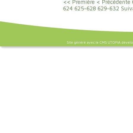
<< Première
< Précédente
624
625-628
629-632
Suiv
Site généré avec le CMS UTOPIA dével