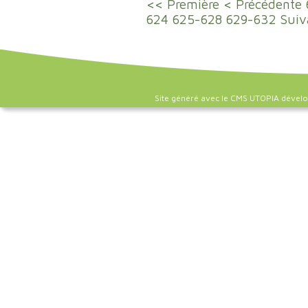
<< Première
< Précédente
624
625-628
629-632
Suiv
Site généré avec le CMS UTOPIA dével