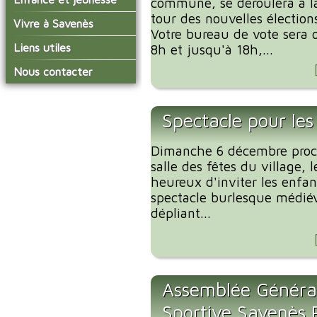
commune, se déroulera à la
conseil municipal
Actualités de Savenès
tour des nouvelles élection
Le service technique
sur ladepeche.fr
L'école primaire
Vivre à Savenès
Les commissions
Votre bureau de vote sera o
Les services de l'école
La garderie et la cantine
Les diverses
Agenda Salle des Fetes
Liens utiles
8h et jusqu'à 18h,...
délégations/syndicats
Les installations
Le temps périscolaire
Les associations
municipales
Communauté de
Nous contacter
L'urbanisme
Communes Grand Sud
La petite enfance
La collecte des ordures
Tarn et Garonne
Les publicités et les
ménagères
Les transports
enquêtes publiques
Spectacle pour les
Les bulletins municipaux
La communauté de
Dimanche 6 décembre proch
communes
salle des fêtes du village, 
heureux d'inviter les enf
spectacle burlesque médiéva
dépliant...
Assemblée Générale
Sportive Savenès