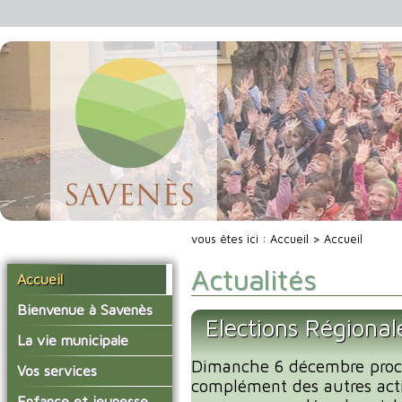
vous êtes ici :
Accueil
> Accueil
Actualités
Accueil
Bienvenue à Savenès
Elections Régiona
Situer Savenès
La vie municipale
Savenès en chiffre
Dimanche 6 décembre proc
Vos élus
Vos services
complément des autres acti
L'histoire du village
Les compte-rendus du
La mairie
Enfance et jeunesse