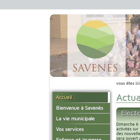
vous êtes ic
Actua
Accueil
Bienvenue à Savenès
Elect
Situer Savenès
La vie municipale
Dimanche 6 
Savenès en chiffre
Vos élus
Vos services
activités su
des nouvelle
L'histoire du village
Les compte-rendus du
sera ouvert à
La mairie
Enfance et jeunesse