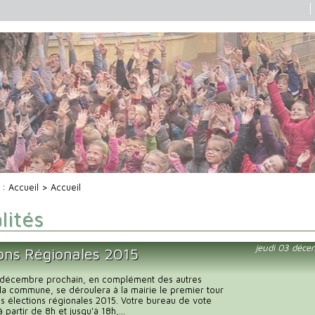
i :
Accueil
> Accueil
lités
jeudi 03 déce
ions Régionales 2015
décembre prochain, en complément des autres
r la commune, se déroulera à la mairie le premier tour
s élections régionales 2015. Votre bureau de vote
 partir de 8h et jusqu'à 18h,...