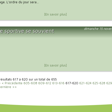
age. L’ordre du jour sera...
[En savoir plus]
dimanche 15 nove
le sportive se souvient
[En savoir plus]
 résultats 617 à 620 sur un total de 655
e
< Précédente
605-608
609-612
613-616
617-620
621-624
625-628
629
ernière >>