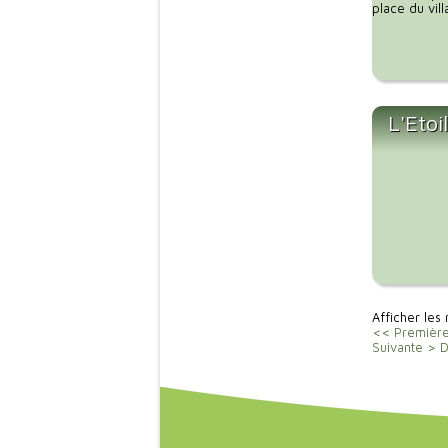
place du vill
L'Etoi
Afficher les
<< Premièr
Suivante >
D