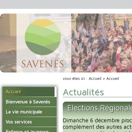
vous êtes ici :
Accueil
> Accueil
Actualités
Accueil
Bienvenue à Savenès
Elections Régiona
Situer Savenès
La vie municipale
Savenès en chiffre
Dimanche 6 décembre proc
Vos élus
Vos services
complément des autres acti
L'histoire du village
Les compte-rendus du
La mairie
Enfance et jeunesse