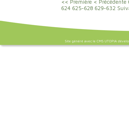
<< Première
< Précédente
624
625-628
629-632
Suiv
Site généré avec le CMS UTOPIA dével