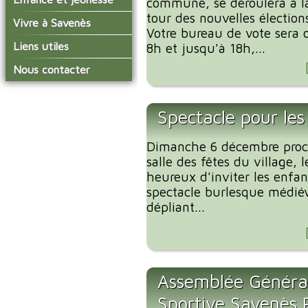
commune, se déroulera à la
conseil municipal
Actualités de Savenès
tour des nouvelles élection
Le service technique
sur ladepeche.fr
L'école primaire
Vivre à Savenès
Les commissions
Votre bureau de vote sera o
Les services de l'école
La garderie et la cantine
Les diverses
Agenda Salle des Fetes
Liens utiles
8h et jusqu'à 18h,...
délégations/syndicats
Les installations
Le temps périscolaire
Les associations
municipales
Communauté de
Nous contacter
L'urbanisme
Communes Grand Sud
La petite enfance
La collecte des ordures
Tarn et Garonne
Les publicités et les
ménagères
Les transports
enquêtes publiques
Spectacle pour les
Les bulletins municipaux
La communauté de
Dimanche 6 décembre proch
communes
salle des fêtes du village, 
heureux d'inviter les enf
spectacle burlesque médiéva
dépliant...
Assemblée Générale
Sportive Savenès