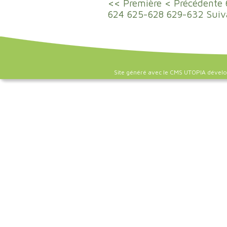
<< Première
< Précédente
624
625-628
629-632
Suiv
Site généré avec le CMS UTOPIA dével