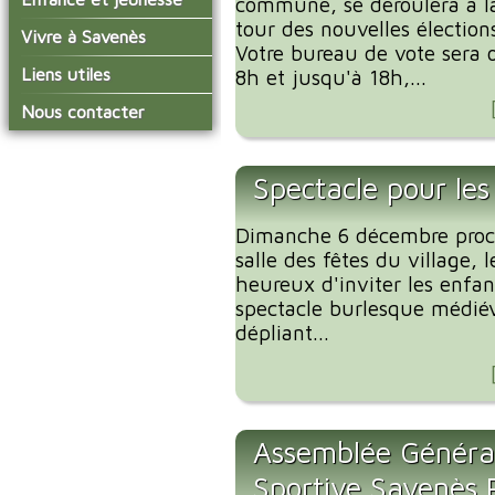
commune, se déroulera à la
conseil municipal
Actualités de Savenès
tour des nouvelles élection
Le service technique
sur ladepeche.fr
L'école primaire
Vivre à Savenès
Les commissions
Votre bureau de vote sera o
Les services de l'école
La garderie et la cantine
Les diverses
Agenda Salle des Fetes
Liens utiles
8h et jusqu'à 18h,...
délégations/syndicats
Les installations
Le temps périscolaire
Les associations
municipales
Communauté de
Nous contacter
L'urbanisme
Communes Grand Sud
La petite enfance
La collecte des ordures
Tarn et Garonne
Les publicités et les
ménagères
Les transports
enquêtes publiques
Spectacle pour les
Les bulletins municipaux
La communauté de
Dimanche 6 décembre proch
communes
salle des fêtes du village, 
heureux d'inviter les enf
spectacle burlesque médiéva
dépliant...
Assemblée Générale
Sportive Savenès