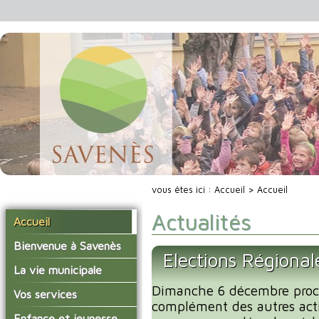
vous êtes ici :
Accueil
> Accueil
Actualités
Accueil
Bienvenue à Savenès
Elections Régiona
Situer Savenès
La vie municipale
Savenès en chiffre
Dimanche 6 décembre proc
Vos élus
Vos services
complément des autres acti
L'histoire du village
Les compte-rendus du
La mairie
Enfance et jeunesse