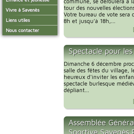
commune, se déroulera à la
conseil municipal
Actualités de Savenès
tour des nouvelles élection
Le service technique
sur ladepeche.fr
L'école primaire
Vivre à Savenès
Les commissions
Votre bureau de vote sera o
Les services de l'école
La garderie et la cantine
Les diverses
Agenda Salle des Fetes
Liens utiles
8h et jusqu'à 18h,...
délégations/syndicats
Les installations
Le temps périscolaire
Les associations
municipales
Communauté de
Nous contacter
L'urbanisme
Communes Grand Sud
La petite enfance
La collecte des ordures
Tarn et Garonne
Les publicités et les
ménagères
Les transports
enquêtes publiques
Spectacle pour les
Les bulletins municipaux
La communauté de
Dimanche 6 décembre proch
communes
salle des fêtes du village, 
heureux d'inviter les enf
spectacle burlesque médiéva
dépliant...
Assemblée Générale
Sportive Savenès