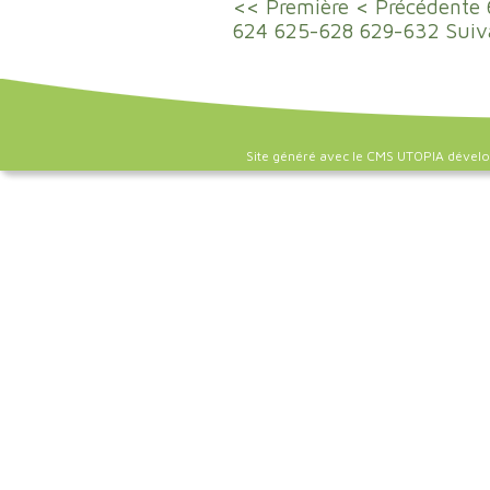
<< Première
< Précédente
624
625-628
629-632
Suiv
Site généré avec le CMS UTOPIA dével