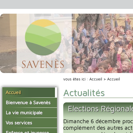
vous êtes ici :
Accueil
> Accueil
Actualités
Accueil
Bienvenue à Savenès
Elections Régiona
Situer Savenès
La vie municipale
Savenès en chiffre
Dimanche 6 décembre proc
Vos élus
Vos services
complément des autres acti
L'histoire du village
Les compte-rendus du
La mairie
Enfance et jeunesse